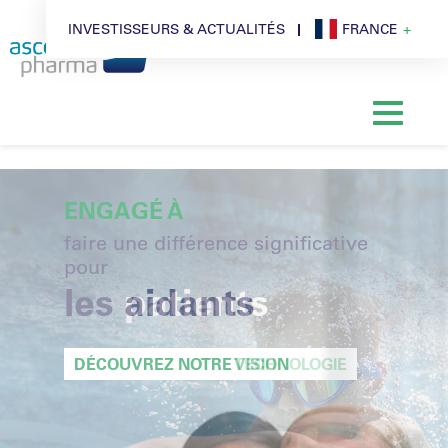
INVESTISSEURS & ACTUALITÉS
FRANCE
ENGAGÉ À
faire une différence significative
pour
les aidants
DÉCOUVREZ NOTRE VISION